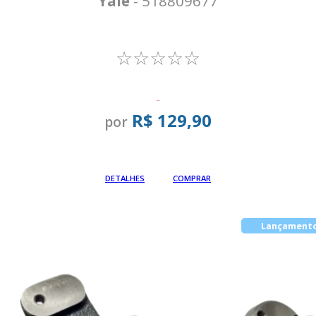
Yale
- 518809677
☆☆☆☆☆
-
R$ 129,90
por
Em até
DETALHES
COMPRAR
Lançament