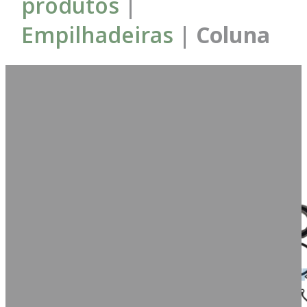
produtos
|
Empilhadeiras
| Coluna
Foram
Ordenar por:
encontrados = 2
produtos