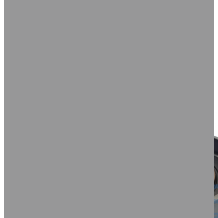
☆☆☆☆☆
-
Preço sob consulta
Em até
DETALHES
COMPRAR